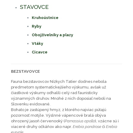
STAVOVCE
Kruhoústnice
Ryby
Obojživelníky a plazy
Vtáky
Cicavce
BEZSTAVOVCE
Fauna bezstavovcov Nízkych Tatier dodnes nebola
predmetom systematickejšieho výskumu, avšak už
čiastkové výskumy odhalili celý rad faunisticky
významných druhov. Mnohé z nich doposiaľ neboli na
Slovenku evidované.
Bohato je zastúpený hmyz, z ktorého najviac pútajú
pozornosť motýle. Výslnné vápencové bralá obýva
ohrozený jasoň červenooký (
Parnassius apollo
), vzácne sú i
viaceré druhy očkáňov ako napr.
Erebia pandrose
či
Erebia
euryale
.