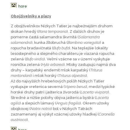
hore
Obojživelníky a plazy
Z obojživelníkov Nízkych Tatier je najbežnejším druhom
skokan hnedý (
Rana temporaria
). Z ďalších druhov je
pomerne častá salamandra škvrnitá (
Salamandra
salamandra
), kunka žltobruchá (
Bombina variegata
) a
ropucha bradavičnatá (
Bufo bufo
). Na teplejšie lokality
lesostepného a stepného charakteru je viazaná ropucha
zelená (
Bufo viridis
). Veľmi vzácne sa v území vyskytuje
rosnička zelená (
Hyla arborea
). Mloky zastupujú najmä dva
druhy – karpatský endemit mlok karpatský (
Triturus
montandoni
) i mlok horský (
Triturus alpestris
).
Až do najvyšších hrebeňových polôh Nízkych Tatier
vystupuje vretenica severná (
Vipera berus
), medzi typické
horské druhy patrí i jašterica živorodá (
Lacerta vivipara
).
Stredné a nižšie polohy obýva jašterica bystrá (
Lacerta
agilis
) a slepúch lámavý (
Anguis fragilis
). Okrem užovky
obojkovej (
Natrix natrix
) bol v Nízkych Tatrách
zaznamenaný aj výskyt vzácnej užovky hladkej (
Coronella
austriaca
).