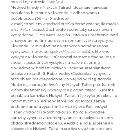
arctos
) i rys ostrovid (
Lynx lynx
).
Medveď hnedý v Nízkych Tatrách dosahuje najväčšiu
populačnú hustotu na Slovensku s odhadovanou
početnosťou 100 – 150 jedincov.
Z malých šeliem v podhorí prežíva čoraz vzácnejšia mačka
divá (
Felis silvestris
). Zachovalé vodné toky sú domovom
vydry riečnej (
Lutra lutra
). Región Liptova a Horehronie patrí
k najvýznamnejším jadrovým územiam výskytu vydry na
Slovensku. V minulosti sa na prítokoch horného Hrona
vyskytoval i norok európsky (
Mustela lutreola
), o ktorého
výskyte na Slovensku v súčasnosti nemáme žiadne údaje.
Jeden z posledných výskytov na našom území je
dokladovaný z oblasti Nízkych Tatier na Jasenianskom
potoku z roku 1856. Bobor vodný (
Castor fiber
) vyhynul v
tejto oblasti pravdepodobne v prvej polovici 19.storočia.
Medzi najznámejšie živočíchy Nízkych Tatier patrí kamzík
vrchovský tatranský (
Rupicapra rupicapra tatrica
). Súčasná
populácia kamzíka v Nízkych Tatrách žije vyše 30 rokov. Je
potomstvom 30 jedincov, ktoré boli do tohto územia
postupne umelo vypustené z Vysokých a Belianskych
Tatier v polovici 70-tych rokov 20. storočia. Pôvodné
kamzíky vyhynuli v území vplyvom klimatických zmien v
období stredného holocénu. Reštitúcia bola úspešná a v
súčasnosti v Nízkych Tatrách prežíva 95 až 100 jedincov.