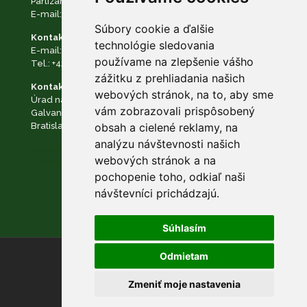
Partizánska cesta č. 69, 974 01 Banská Bystrica
E-mail:
podatelna@napant.sk
, tel.:
+421 48 28 550 10
Súbory cookie a ďalšie
Kontakt na zodpovednú osobu:
technológie sledovania
E-mail:
dpo@napant.sk
,
zodpovedna.osoba@napant.sk
používame na zlepšenie vášho
Tel.:
+421 48 28 550 10
zážitku z prehliadania našich
Kontakt na dozorný orgán:
webových stránok, na to, aby sme
Úrad na ochranu osobných údajov Slovenskej republiky
vám zobrazovali prispôsobený
Galvaniho Business Centrum II Galvaniho 7/B 821 04
obsah a cielené reklamy, na
Bratislava
analýzu návštevnosti našich
https://www.napant.sk/dokumenty/ochrana-osobnych-
webových stránok a na
udajov/
pochopenie toho, odkiaľ naši
návštevníci prichádzajú.
Súhlasím
Odmietam
© NAPANT |
Nastavenie cookies
Zmeniť moje nastavenia