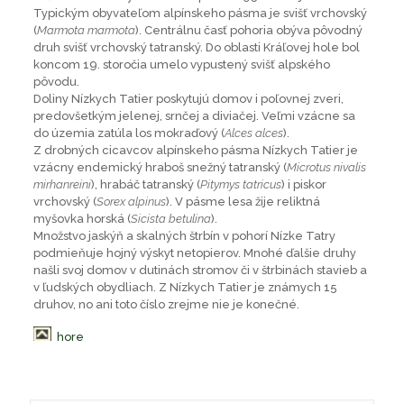
Typickým obyvateľom alpínskeho pásma je svišť vrchovský
(
Marmota marmota
). Centrálnu časť pohoria obýva pôvodný
druh svišť vrchovský tatranský. Do oblasti Kráľovej hole bol
koncom 19. storočia umelo vypustený svišť alpského
pôvodu.
Doliny Nízkych Tatier poskytujú domov i poľovnej zveri,
predovšetkým jelenej, srnčej a diviačej. Veľmi vzácne sa
do územia zatúla los mokraďový (
Alces alces
).
Z drobných cicavcov alpínskeho pásma Nízkych Tatier je
vzácny endemický hraboš snežný tatranský (
Microtus nivalis
mirhanreini
), hrabáč tatranský (
Pitymys tatricus
) i piskor
vrchovský (
Sorex alpinus
). V pásme lesa žije reliktná
myšovka horská (
Sicista betulina
).
Množstvo jaskýň a skalných štrbín v pohorí Nízke Tatry
podmieňuje hojný výskyt netopierov. Mnohé ďalšie druhy
našli svoj domov v dutinách stromov či v štrbinách stavieb a
v ľudských obydliach. Z Nízkych Tatier je známych 15
druhov, no ani toto číslo zrejme nie je konečné.
hore