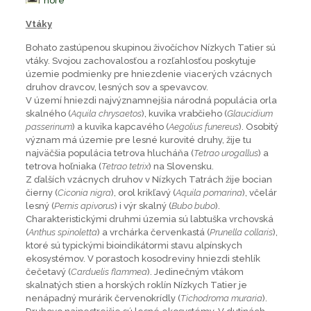
hore
Vtáky
Bohato zastúpenou skupinou živočíchov Nízkych Tatier sú
vtáky. Svojou zachovalosťou a rozľahlosťou poskytuje
územie podmienky pre hniezdenie viacerých vzácnych
druhov dravcov, lesných sov a spevavcov.
V území hniezdi najvýznamnejšia národná populácia orla
skalného (
Aquila chrysaetos
), kuvika vrabčieho (
Glaucidium
passerinum
) a kuvika kapcavého (
Aegolius funereus
). Osobitý
význam má územie pre lesné kurovité druhy, žije tu
najväčšia populácia tetrova hlucháňa (
Tetrao urogallus
) a
tetrova hoľniaka (
Tetrao tetrix
) na Slovensku.
Z ďalších vzácnych druhov v Nízkych Tatrách žije bocian
čierny (
Ciconia nigra
), orol krikľavý (
Aquila pomarina
), včelár
lesný (
Pernis apivorus
) i výr skalný (
Bubo bubo
).
Charakteristickými druhmi územia sú labtuška vrchovská
(
Anthus spinoletta
) a vrchárka červenkastá (
Prunella collaris
),
ktoré sú typickými bioindikátormi stavu alpínskych
ekosystémov. V porastoch kosodreviny hniezdi stehlík
čečetavý (
Carduelis flammea
). Jedinečným vtákom
skalnatých stien a horských roklín Nízkych Tatier je
nenápadný murárik červenokrídly (
Tichodroma muraria
).