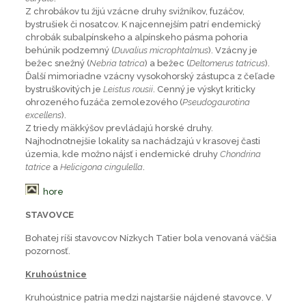
Z chrobákov tu žijú vzácne druhy svižníkov, fuzáčov,
bystrušiek či nosatcov. K najcennejším patrí endemický
chrobák subalpínskeho a alpínskeho pásma pohoria
behúnik podzemný (
Duvalius microphtalmus
). Vzácny je
bežec snežný (
Nebria tatrica
) a bežec (
Deltomerus tatricus
).
Ďalší mimoriadne vzácny vysokohorský zástupca z čeľade
bystruškovitých je
Leistus rousii
. Cenný je výskyt kriticky
ohrozeného fuzáča zemolezového (
Pseudogaurotina
excellens
).
Z triedy mäkkýšov prevládajú horské druhy.
Najhodnotnejšie lokality sa nachádzajú v krasovej časti
územia, kde možno nájsť i endemické druhy
Chondrina
tatrice
a
Helicigona cingulella
.
hore
STAVOVCE
Bohatej ríši stavovcov Nízkych Tatier bola venovaná väčšia
pozornosť.
Kruhoústnice
Kruhoústnice patria medzi najstaršie nájdené stavovce. V