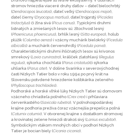
Druhovo najpestrejšie sú lesné ekosystémy. V dutinách
stromov hniezdia viaceré druhy ďatlov – ďateľ bielochrbtý
(
Dendrocopos leucotos
), ďateľ veľký (
Dendrocopos major
),
ďateľ čierny (
Dryocopus martius
), ďateľ trojprstý (
Picoides
tridactylus
) či žlna sivá (
Picus canus
). Typickými druhmi
listnatých a zmiešaných lesov sú: žltochvost lesný
(
Phoenicurus phoenicurus
), brhlík lesný (
Sitta europea
), holub
plúžik (
Columba oenas
) i vzácny muchárik bielokrký (
Ficedula
albicollis
) a muchárik červenohrdlý (
Ficedula parva
).
Charakteristickými druhmi ihličnatých lesov sú krivonos
smrekový (
Loxia curvirostra
), králiček zlatohlavý (
Regulus
regulus
), sýkorka chochlatá (
Parus cristatus
)či sýkorka
uhliarka (
Parus ater
). V doline Svarínka v severovýchodnej
časti Nízkych Tatier bolo v roku 1994 po prvý krát na
Slovensku potvdené hniezdenie kolibkárika zeleného
(
Phylloscopus trochiloides
).
Podhorské a horské vlhké lúky Nízkych Tatier sú domovom
vzácneho chriašteľa poľného (
Crex crex
) i pŕhľaviara
červenkastého (
Saxicola rubetra
). V poľnohospodárskej
krajine podhoria prežíva čoraz vzácnejšia prepelica poľná
(
Coturnix coturnix
). V otvorenej krajine s dostatkom stromovej
a krovinatej zelene hniezdi strakoš sivý (
Lanius excubitor
).
Symbolickým vtákom mnohých obcí v podhorí Nízkych
Tatier je bocian biely (
Ciconia ciconia
).