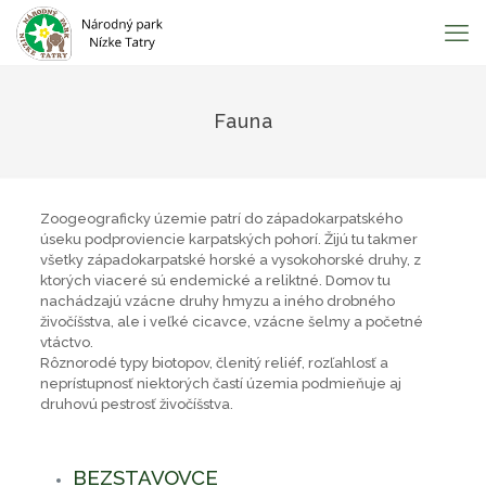
Fauna
Zoogeograficky územie patrí do západokarpatského
úseku podproviencie karpatských pohorí. Žijú tu takmer
všetky západokarpatské horské a vysokohorské druhy, z
ktorých viaceré sú endemické a reliktné. Domov tu
nachádzajú vzácne druhy hmyzu a iného drobného
živočíšstva, ale i veľké cicavce, vzácne šelmy a početné
vtáctvo.
Rôznorodé typy biotopov, členitý reliéf, rozľahlosť a
neprístupnosť niektorých častí územia podmieňuje aj
druhovú pestrosť živočíšstva.
BEZSTAVOVCE