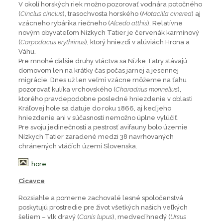
V okolí horských riek možno pozorovať vodnára potočného
(
Cinclus cinclus
), trasochvosta horského (
Motacilla cinerea
) aj
vzácneho rybárika riečneho (
Alcedo atthis
). Relatívne
novým obyvateľom Nízkych Tatier je červenák karmínový
(
Carpodacus erythrinus
), ktorý hniezdi v alúviách Hrona a
Váhu.
Pre mnohé ďalšie druhy vtáctva sa Nízke Tatry stávajú
domovom len na krátky čas počas jarnej a jesennej
migrácie. Dnes už len veľmi vzácne môžeme na ťahu
pozorovať kulíka vrchovského (
Charadrius morinellus
),
ktorého pravdepodobne posledné hniezdenie v oblasti
Kráľovej hole sa datuje do roku 1866, aj keď jeho
hniezdenie ani v súčasnosti nemožno úplne vylúčiť.
Pre svoju jedinečnosti a pestrosť avifauny bolo územie
Nízkych Tatier zaradené medzi 38 navrhovaných
chránených vtáčích území Slovenska.
hore
Cicavce
Rozsiahle a pomerne zachovalé lesné spoločenstvá
poskytujú prostredie pre život všetkých našich veľkých
šeliem – vlk dravý (
Canis lupus
), medveď hnedý (
Ursus