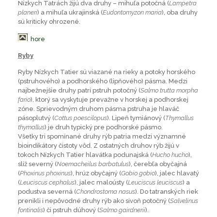
Nízkych Tatrách žijú dva druhy – mihuľa potočná (
Lampetra
planeri
) a mihuľa ukrajinská (
Eudontomyzon maria
), oba druhy
sú kriticky ohrozené.
hore
Ryby
Ryby Nízkych Tatier sú viazané na rieky a potoky horského
(pstruhového) a podhorského (lipňového) pásma. Medzi
najbežnejšie druhy patrí pstruh potočný (
Salmo trutta morpha
fario
), ktorý sa vyskytuje prevažne v horskej a podhorskej
zóne. Sprievodným druhom pásma pstruha je hlaváč
pásoplutvý (
Cottus poescilopus
). Lipeň tymiánový (
Thymallus
thymallus
) je druh typický pre podhorské pásmo.
Všetky tri spomínané druhy rýb patria medzi významné
bioindikátory čistoty vôd. Z ostatných druhov rýb žijú v
tokoch Nízkych Tatier hlavátka podunajská (
Hucho hucho
),
slíž severný (
Noemacheilus barbatulus
), čerebľa obyčajná
(
Phoxinus phoxinus
), hrúz obyčajný (
Gobio gobio
), jalec hlavatý
(
Leuciscus cephalus
), jalec maloústy (
Leuciscus leuciscus
) a
podustva severná (
Chondrostoma nasus
). Do tatranských riek
prenikli i nepôvodné druhy rýb ako sivoň potočný (
Salvelinus
fontinalis
) či pstruh dúhový (
Salmo gairdnerii
).