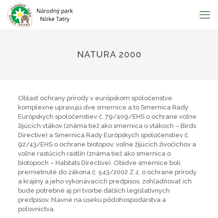
NATURA 2000
Oblasť ochrany prírody v európskom spoločenstve
komplexne upravujú dve smernice a to Smernica Rady
Európskych spoločenstiev č. 79/409/EHS o ochrane voľne
žijúcich vtákov (známa tiež ako smernica o vtákoch – Birds
Directive) a Smernica Rady Európskych spoločenstiev č.
92/43/EHS o ochrane biotopov, voľne žijúcich živočíchov a
voľne rastúcich rastlín (známa tiež ako smernica o
biotopoch – Habitats Directive). Obidve smernice boli
premietnuté do zákona č. 543/2002 Z.z. o ochrane prírody
a krajiny a jeho vykonávacích predpisov, zohľadňovať ich
bude potrebné aj pri tvorbe ďalších legislatívnych
predpisov, hlavne na úseku pôdohospodárstva a
poľovníctva.