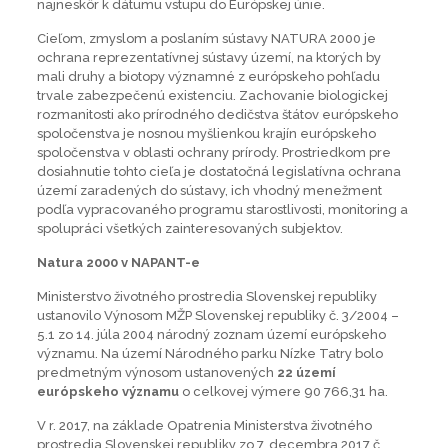
najneskôr k dátumu vstupu do Európskej únie.
Cieľom, zmyslom a poslaním sústavy NATURA 2000 je
ochrana reprezentatívnej sústavy území, na ktorých by
mali druhy a biotopy významné z európskeho pohľadu
trvale zabezpečenú existenciu. Zachovanie biologickej
rozmanitosti ako prírodného dedičstva štátov európskeho
spoločenstva je nosnou myšlienkou krajín európskeho
spoločenstva v oblasti ochrany prírody. Prostriedkom pre
dosiahnutie tohto cieľa je dostatočná legislatívna ochrana
území zaradených do sústavy, ich vhodný menežment
podľa vypracovaného programu starostlivosti, monitoring a
spolupráci všetkých zainteresovaných subjektov.
Natura 2000 v NAPANT-e
Ministerstvo životného prostredia Slovenskej republiky
ustanovilo Výnosom MŽP Slovenskej republiky č. 3/2004 –
5.1 zo 14. júla 2004 národný zoznam území európskeho
významu. Na území Národného parku Nízke Tatry bolo
predmetným výnosom ustanovených
22 území
európskeho významu
o celkovej výmere 90 766,31 ha.
V r. 2017, na základe Opatrenia Ministerstva životného
prostredia Slovenskej republiky zo 7. decembra 2017 č.