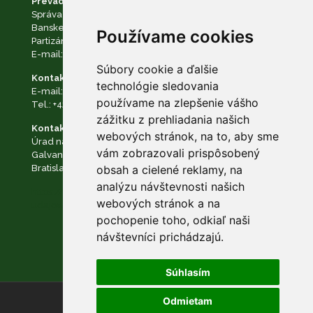
Prevádzkovateľ:
Správa Národného parku Nízke Tatry so sídlom v
Banskej Bystrici
Používame cookies
Partizánska cesta č. 69, 974 01 Banská Bystrica
E-mail:
podatelna@napant.sk
, tel.:
+421 48 28 550 10
Súbory cookie a ďalšie
Kontakt na zodpovednú osobu:
technológie sledovania
E-mail:
dpo@napant.sk
,
zodpovedna.osoba@napant.sk
používame na zlepšenie vášho
Tel.:
+421 48 28 550 10
zážitku z prehliadania našich
Kontakt na dozorný orgán:
webových stránok, na to, aby sme
Úrad na ochranu osobných údajov Slovenskej republiky
vám zobrazovali prispôsobený
Galvaniho Business Centrum II Galvaniho 7/B 821 04
Bratislava
obsah a cielené reklamy, na
analýzu návštevnosti našich
https://www.napant.sk/dokumenty/ochrana-osobnych-
webových stránok a na
udajov/
pochopenie toho, odkiaľ naši
návštevníci prichádzajú.
Súhlasím
Odmietam
© NAPANT |
Nastavenie cookies