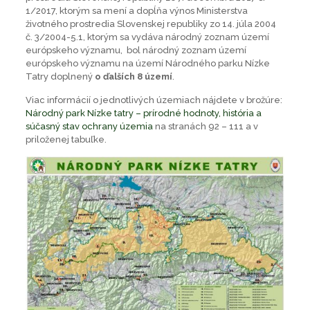
1/2017, ktorým sa mení a dopĺňa výnos Ministerstva
životného prostredia Slovenskej republiky zo 14. júla 2004
č. 3/2004-5.1, ktorým sa vydáva národný zoznam území
európskeho významu, bol národný zoznam území
európskeho významu na území Národného parku Nízke
Tatry doplnený
o ďalších 8 území
.
Viac informácií o jednotlivých územiach nájdete v brožúre:
Národný park Nízke tatry – prírodné hodnoty, história a
súčasný stav ochrany územia
na stranách 92 – 111 a v
priloženej tabuľke.