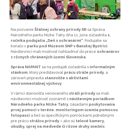
Na pozvanie
Štátnej ochrany prírody SR
sa Správa
Národného parku Nízke Tatry dňa 11. júna zúčastnila
1.
ročníka podujatia „Deň s ochranármi“
. Podujatie sa
konalo v
parku pod Múzeom SNP v Banskej Bystrici
.
Návštevníci mali možnosť nahliadnuť do práce
ochranárov
z rôznych chránených území Slovenska
.
Správa NAPANT
sa na podujatí zúčastnila s
informačným
stánkom
, ktorý predstavoval
prácu stráže prírody
, a
zároveň pripravila
stanovište s aktivitami
environmentálnej výchovy
.
V rámci stanovišťa venovaného
stráži prírody
sa mali
návštevníci možnosť zoznámiť s
návštevným poriadkom
Národného parku Nízke Tatry
, zásadami
poskytovania
prvej pomoci v teréne
,
monitoringom územia pomocou
fotopascí
a tiež so špecifickými pomôckami potrebnými
pre prácu
strážcu prírody –
ako sú
telové kamery,
obušky, sprej na medvede či rôzne druhy snežníc
.