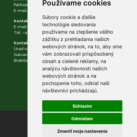
Používame cookies
Partizánska cesta č. 69, 974 01 Banská Bystrica
E-mail:
podatelna@napant.sk
, tel.:
+421 48 28 550 10
Súbory cookie a ďalšie
Kontakt na zodpovednú osobu:
technológie sledovania
E-mail:
dpo@napant.sk
,
zodpovedna.osoba@napant.sk
používame na zlepšenie vášho
Tel.:
+421 48 28 550 10
zážitku z prehliadania našich
Kontakt na dozorný orgán:
webových stránok, na to, aby sme
Úrad na ochranu osobných údajov Slovenskej republiky
vám zobrazovali prispôsobený
Galvaniho Business Centrum II Galvaniho 7/B 821 04
obsah a cielené reklamy, na
Bratislava
analýzu návštevnosti našich
https://www.napant.sk/dokumenty/ochrana-osobnych-
webových stránok a na
udajov/
pochopenie toho, odkiaľ naši
návštevníci prichádzajú.
Súhlasím
Odmietam
© NAPANT |
Nastavenie cookies
Zmeniť moje nastavenia