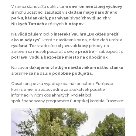
V rámci stanovišťa s aktivitami
environmentálnej výchovy
si mohli účastníci zasúťažiť v
skladaní mapy národného
parku
,
hádankách
,
poznávaní živočíchov žijúcich v
Nízkych Tatrách
a rôznych
biotopov
.
Najväčší záujem bol o
interaktívnu hru „Dokážeš prežiť
ako mladý rys“
, ktorá z návštevníkov na jeden deň urobila
rysíčatá
. Tie s radosťou objavovali krásy prírody, no
zároveň sa museli postarať o svoje
prežitie
– zabezpečiť si
potravu, vodu a bezpečné miesto na odpočinok
.
Na záver
ďakujeme všetkým návštevníkom nášho stánku
a tešíme sa na ďalšie
podobné podujatia.
Obsah príspevku vyjadruje iba názor autora. Európska
komisia nie je zodpovedná za akékoľvek použitie
informácií v ňom obsiahnutých. Projekt bol
spolufinancovaný programom Európskej komisie Erasmus+
Video
prehrávač