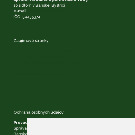
so sídlom v Banskej Bystrici
e-mail:
podatelna@napant.sk
IČO: 54435374
Zaujímavé stránky
Ministerstvo životného prostredia SR
Štátna ochrana prírody SR
Register ponúkaného majetku štátu
NATURA 2000
Správa slovenských jaskýň
Ochrana osobných údajov
Prevádzkovateľ:
Správa Národného parku Nízke Tatry so sídlom v
Banskej Bystrici