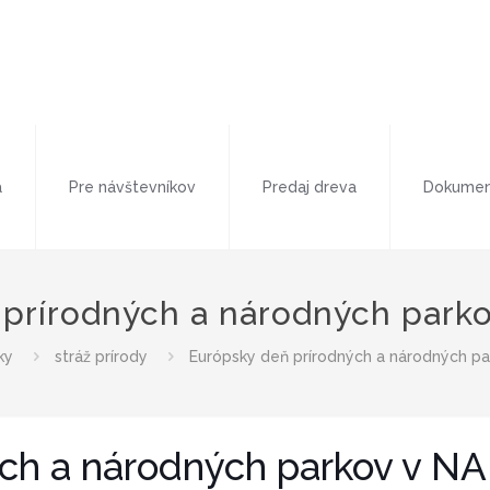
a
Pre návštevníkov
Predaj dreva
Dokumen
 prírodných a národných park
ky
stráž prírody
Európsky deň prírodných a národných p
ých a národných parkov v N