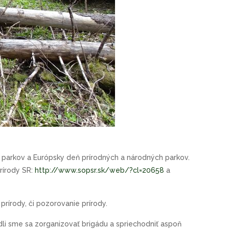
parkov a Európsky deň prírodných a národných parkov.
rírody SR:
http://www.sopsr.sk/web/?cl=20658
a
rírody, či pozorovanie prírody.
li sme sa zorganizovať brigádu a spriechodniť aspoň