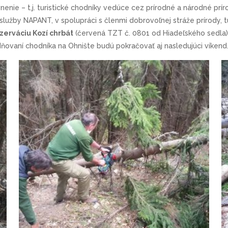
enie – t.j. turistické chodníky vedúce cez prírodné a národné prír
 služby NAPANT, v spolupráci s členmi dobrovoľnej stráže prírody,
zerváciu Kozí chrbát
(červená TZT č. 0801 od Hiadeľského sedla
ňovaní chodníka na Ohnište budú pokračovať aj nasledujúci víkend