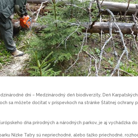
zinárodné dni – Medzinárodný deň biodiverzity, Deň Karpatských 
ch sa môžete dočítať v príspevkoch na stránke Štátnej ochrany p
rópskeho dňa prírodných a národných parkov, je aj vychádzka do p
rku Nízke Tatry sú nepriechodné, alebo ťažko priechodné, rozhod