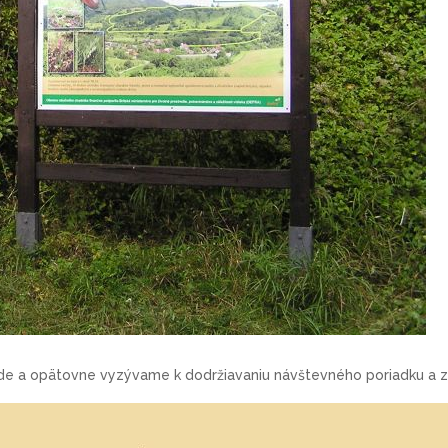
e a opätovne vyzývame k dodržiavaniu návštevného poriadku a zá