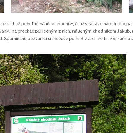
ozícii tiež početné náučné chodníky, či už v správe národného park
zvánku na prechádzku jedným z nich,
náučným chodníkom Jakub,
n
nd. Spomínanú pozvánku si môžete pozrieť v archíve RTVS, začína sa