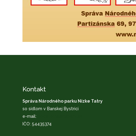
Kontakt
Správa Národného parku Nízke Tatry
so sídlom v Banskej Bystrici
e-mail:
podatelna@napant.sk
IČO: 54435374