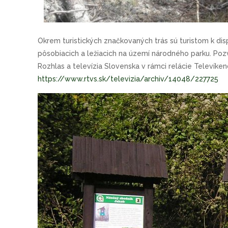
Okrem turistických značkovaných trás sú turistom k disp
pôsobiacich a ležiacich na území národného parku. Po
Rozhlas a televízia Slovenska v rámci relácie Televíke
https://www.rtvs.sk/televizia/archiv/14048/227725