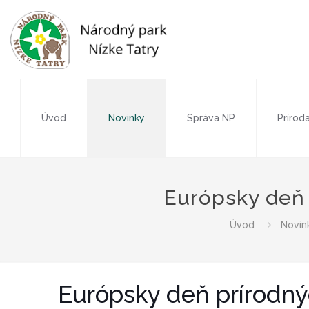
Úvod
Novinky
Správa NP
Prírod
Európsky deň
Úvod
Novin
Európsky deň prírodn