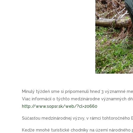
Minulý týždeň sme si pripomenuli hneď 3 významné med
Viac informácií o týchto medzinárodne významných dňo
http://www.sopsr.sk/web/?cl=20660
Súčasťou medzinárodnej výzvy, v rámci tohtoročného Eu
Keďže mnohé turistické chodníky na území národného pa