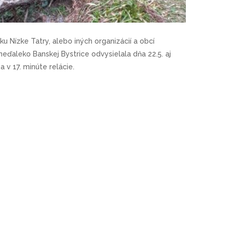
u Nízke Tatry, alebo iných organizácií a obcí
eďaleko Banskej Bystrice odvysielala dňa 22.5. aj
 v 17. minúte relácie.