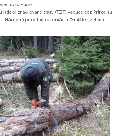
odné rezervácie.
 turistické značkované trasy (TZT) vedúce cez
Prírodnú
) a
Národnú prírodnú rezerváciu Ohnište
( zelená
.