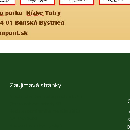
Zaujímavé stránky
Ministerstvo životného prostredia SR
Štátna ochrana prírody SR
Register ponúkaného majetku štátu
P
NATURA 2000
S
Správa slovenských jaskýň
B