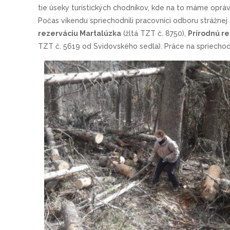
tie úseky turistických chodníkov, kde na to máme oprávn
Počas víkendu spriechodnili pracovníci odboru strážnej
rezerváciu Martalúzka
(žltá TZT č. 8750),
Prírodnú re
TZT č. 5619 od Svidovského sedla). Práce na spriechod