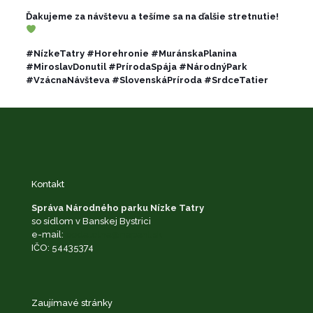
Ďakujeme za návštevu a tešíme sa na ďalšie stretnutie!
#NízkeTatry #Horehronie #MuránskaPlanina
#MiroslavDonutil #PrírodaSpája #NárodnýPark
#VzácnaNávšteva #SlovenskáPríroda #SrdceTatier
Kontakt
Správa Národného parku Nízke Tatry
so sídlom v Banskej Bystrici
e-mail:
podatelna@napant.sk
IČO: 54435374
Zaujímavé stránky