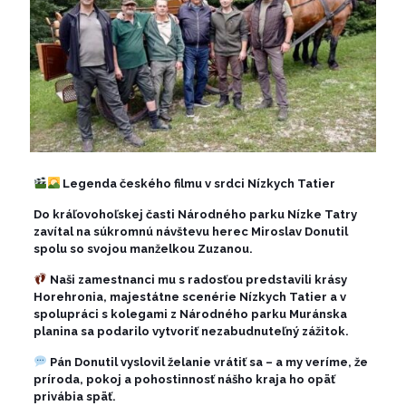
Legenda českého filmu v srdci Nízkych Tatier
Do kráľovohoľskej časti Národného parku Nízke Tatry
zavítal na súkromnú návštevu herec Miroslav Donutil
spolu so svojou manželkou Zuzanou.
Naši zamestnanci mu s radosťou predstavili krásy
Horehronia, majestátne scenérie Nízkych Tatier a v
spolupráci s kolegami z Národného parku Muránska
planina sa podarilo vytvoriť nezabudnuteľný zážitok.
Pán Donutil vyslovil želanie vrátiť sa – a my veríme, že
príroda, pokoj a pohostinnosť nášho kraja ho opäť
privábia späť.