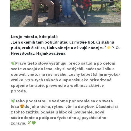
Les je miesto, kde platí:
„Len okamih tam pobudnutia, už mŕtvie bôľ, už slabnú
putá, zrak čistí sa, tlak voľneje a oživujú nádeje…“
P. O.
Hviezdoslav, Hájnikova žena
Práve tieto slová vystihujú, prečo sa ľudia po celom
svete vracajú do lesa, aby si oddýchli, načerpali silu a
obnovili vnútornú rovnováhu. Lesný kúpeľ (shinrin-yoku)
vznikol v 70-tych rokoch v Japonsku ako prirodzené
spojenie terapie, prevencie a wellness aktivít v
prírode.
Jeho podstatou je vedomé ponorenie sa do sveta
lesa
do jeho ticha, rytmu, vôní a dotykov. Účastníci si
z tohto zážitku odnášajú hlboké uvoľnenie, nové
sústredenie a podporu fyzického aj psychického
zdravia.