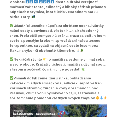
V sobotu
.
.
dostala široká verejnosť
možnosť zažiť tento jedinečný a hlboký zážitok priamo v
Kúpeľoch Korytnica, ktoré ležia v Národnom parku
Nízke Tatry.
Účastníci lesného kúpeľa za chrbtom nechali všetky
rušné cesty a povinnosti, všetok hluk a každodenný
zhon. Prekročili pomyselnú bránu, zrazu sa ocitli v inom
svete a pomalým krokom, sprevádzaní našou lesnou
terapeutkou, sa vydali na objavnú cestu lesom bez
tlaku na výkon či ubehnuté kilometre.
Nekráčali rýchlo
no naučili sa vedome vnímať seba
a svoje okolie. Kráčali v tichosti, naučili sa dýchať spolu
s lesom a počúvať, čo nám chce povedať.
Vnímali dotyk zeme, žiaru slnka, pohládzanie
vetvičiek mladých smrečkov a jedličiek, šepot vetra v
korunách stromov, zurčanie vody v prameňoch pod
Prašivou, chuť a vôňu bylinkového čaju, zastavenie a
sprítomnenie pomocou všetkých svojich zmyslov.