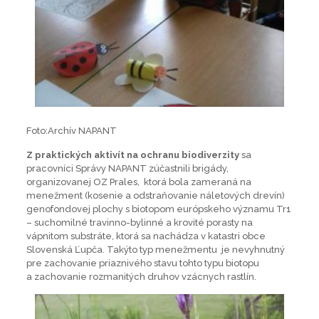
Foto:Archív NAPANT
Z praktických aktivít na ochranu biodiverzity
sa
pracovníci Správy NAPANT zúčastnili brigády,
organizovanej OZ Prales, ktorá bola zameraná na
menežment (kosenie a odstraňovanie náletových drevín)
genofondovej plochy s biotopom európskeho významu Tr1
– suchomilné travinno-bylinné a krovité porasty na
vápnitom substráte, ktorá sa nachádza v katastri obce
Slovenská Ľupča. Takýto typ menežmentu je nevyhnutný
pre zachovanie priaznivého stavu tohto typu biotopu
a zachovanie rozmanitých druhov vzácnych rastlín.