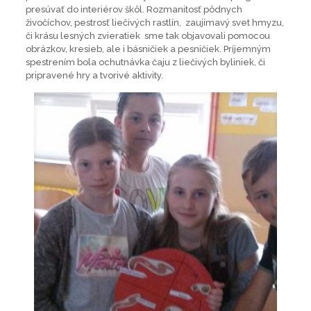
presúvať do interiérov škôl. Rozmanitosť pôdnych
živočíchov, pestrosť liečivých rastlín, zaujímavý svet hmyzu,
či krásu lesných zvieratiek sme tak objavovali pomocou
obrázkov, kresieb, ale i básničiek a pesničiek. Príjemným
spestrením bola ochutnávka čaju z liečivých byliniek, či
pripravené hry a tvorivé aktivity.