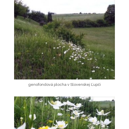
genofondová plocha v Slovenskej Ľupči