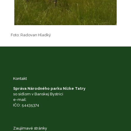
Foto: Radovan Hladký
Kontakt
Správa Národného parku Nízke Tatry
so sídlom v Banskej Bystrici
e-mail:
podatelna@napant.sk
IČO: 54435374
Zaujímavé stránky