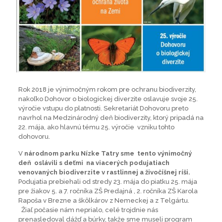
Rok 2018 je výnimočným rokom pre ochranu biodiverzity,
nakoľko Dohovor o biologickej diverzite oslavuje svoje 25.
výročie vstupu do platnosti. Sekretariát Dohovoru preto
navrhol na Medzinárodný deň biodiverzity, ktorý pripadá na
22. mája, ako hlavnú tému 25. výročie vzniku tohto
dohovoru.
V
národnom parku Nízke Tatry
sme tento výnimočný
deň oslávili s deťmi na viacerých podujatiach
venovaných biodiverzite v rastlinnej a živočíšnej ríši.
Podujatia prebiehali od stredy 23. mája do piatku 25. mája
pre žiakov 5. a 7. ročníka ZŠ Predajná , 2. ročníka ZŠ Karola
Rapoša v Brezne a škôlkárov z Nemeckej a z Telgártu.
Žiaľ počasie nám neprialo, celé trojdnie nás
prenasledoval dážď a búrky, takže sme museli program