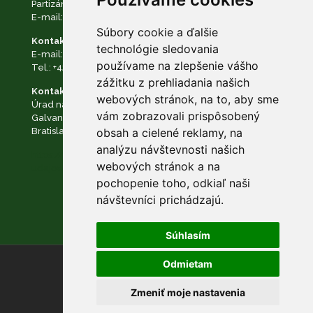
Partizánska cesta č. 69, 974 01 Banská Bystrica
E-mail:
podatelna@napant.sk
, tel.:
+421 48 28 550 10
Súbory cookie a ďalšie
Kontakt na zodpovednú osobu:
technológie sledovania
E-mail:
dpo@napant.sk
,
zodpovedna.osoba@napant.sk
používame na zlepšenie vášho
Tel.:
+421 48 28 550 10
zážitku z prehliadania našich
Kontakt na dozorný orgán:
webových stránok, na to, aby sme
Úrad na ochranu osobných údajov Slovenskej republiky
vám zobrazovali prispôsobený
Galvaniho Business Centrum II Galvaniho 7/B 821 04
Bratislava
obsah a cielené reklamy, na
analýzu návštevnosti našich
https://www.napant.sk/dokumenty/ochrana-osobnych-
webových stránok a na
udajov/
pochopenie toho, odkiaľ naši
návštevníci prichádzajú.
Súhlasím
Odmietam
© NAPANT |
Nastavenie cookies
Zmeniť moje nastavenia