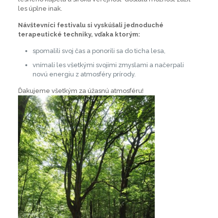
les úplne inak.
Návštevníci festivalu si vyskúšali jednoduché
terapeutické techniky, vďaka ktorým:
spomalili svoj čas a ponorili sa do ticha lesa,
vnímali les všetkými svojimi zmyslami a načerpali
novú energiu z atmosféry prírody.
Ďakujeme všetkým za úžasnú atmosféru!