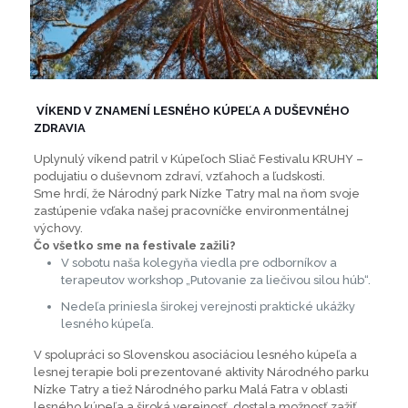
VÍKEND V ZNAMENÍ LESNÉHO KÚPEĽA A DUŠEVNÉHO
ZDRAVIA
Uplynulý víkend patril v Kúpeľoch Sliač Festivalu KRUHY –
podujatiu o duševnom zdraví, vzťahoch a ľudskosti.
Sme hrdí, že Národný park Nízke Tatry mal na ňom svoje
zastúpenie vďaka našej pracovníčke environmentálnej
výchovy.
Čo všetko sme na festivale zažili?
V sobotu naša kolegyňa viedla pre odborníkov a
terapeutov workshop „Putovanie za liečivou silou húb“.
Nedeľa priniesla širokej verejnosti praktické ukážky
lesného kúpeľa.
V spolupráci so Slovenskou asociáciou lesného kúpeľa a
lesnej terapie boli prezentované aktivity Národného parku
Nízke Tatry a tiež Národného parku Malá Fatra v oblasti
lesného kúpeľa a široká verejnosť dostala možnosť zažiť