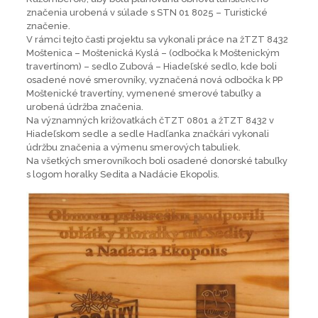
značenia urobená v súlade s STN 01 8025 – Turistické
značenie.
V rámci tejto časti projektu sa vykonali práce na žTZT 8432
Moštenica – Moštenická Kyslá – (odbočka k Moštenickým
travertínom) – sedlo Zubová – Hiadeľské sedlo, kde boli
osadené nové smerovníky, vyznačená nová odbočka k PP
Moštenické travertíny, vymenené smerové tabuľky a
urobená údržba značenia.
Na významných križovatkách čTZT 0801 a žTZT 8432 v
Hiadeľskom sedle a sedle Hadľanka značkári vykonali
údržbu značenia a výmenu smerových tabuliek.
Na všetkých smerovníkoch boli osadené donorské tabuľky
s logom horalky Sedita a Nadácie Ekopolis.