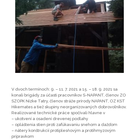
V dvoch termínoch: 9. – 11. 7. 2021 a 15. – 18. 9. 2021 sa
konali brigády za účasti pracovníkov S-NAPANT, členov ZO
SZOPK Nízke Tatry, členov stráže prírody NAPANT, OZ KST
Hikemates a tiež skupiny neorganizovaných dobrovoľníkov.
Realizované technické práce spočívali hlavne v
– ukotvení a osadení drevenej podlahy
– opláštenia stien proti zafúkavaniu snehom a dažďom
– nátery konštrukcií protiplesňovým a protihmyzovým
prípravkom