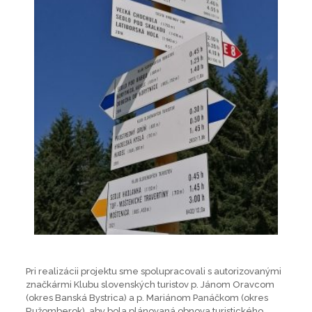
Pri realizácii projektu sme spolupracovali s autorizovanými
značkármi Klubu slovenských turistov p. Jánom Oravcom
(okres Banská Bystrica) a p. Mariánom Panáčkom (okres
Ružomberok), aby bola plánovaná obnova turistického