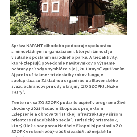
Správa NAPANT dlhodobo podporuje spoluprácu
s mimovládnymi organizáciami, ktorých činnosť je
v súlade s poslaním národného parku. A tiež aktivity,
ktoré zlepšujú povedomie návštevníkov o význame
ochrany prírody v symbióze s jej „kultúrnym“ využívaním.
Aj preto už takmer tri desiatky rokov funguje
spolupráca so Základnou organizáciou Slovenského
zväzu ochrancov prírody a krajiny (ZO SZOPK) „Nízke
Tatry“.
Tento rok sa ZO SZOPK podarilo uspieť v programe Živé
chodníky 2021 Nadácie Ekopolis s projektom
„Zlepšenie a obnova turistickej infraštruktúry v širšom
priestore Hiadeľského sedla“. Turistický prístrešok,
ktorý (tiež s podporou Nadácie Ekopolis) postavila ZO
SZOPK v rokoch 2007-2008 si zaslúžil už nejaké to