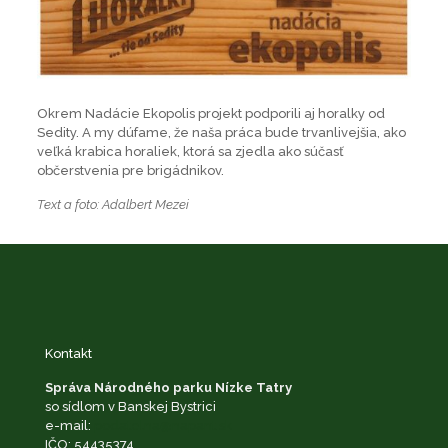
Okrem Nadácie Ekopolis projekt podporili aj horalky od
Sedity. A my dúfame, že naša práca bude trvanlivejšia, ako
veľká krabica horaliek, ktorá sa zjedla ako súčasť
občerstvenia pre brigádnikov.
Text a foto: Adalbert Mezei
Kontakt
Správa Národného parku Nízke Tatry
so sídlom v Banskej Bystrici
e-mail:
podatelna@napant.sk
IČO: 54435374