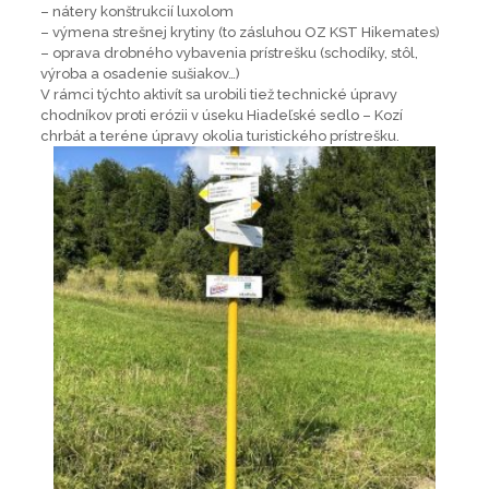
– nátery konštrukcií luxolom
– výmena strešnej krytiny (to zásluhou OZ KST Hikemates)
– oprava drobného vybavenia prístrešku (schodíky, stôl,
výroba a osadenie sušiakov…)
V rámci týchto aktivít sa urobili tiež technické úpravy
chodníkov proti erózii v úseku Hiadeľské sedlo – Kozí
chrbát a teréne úpravy okolia turistického prístrešku.