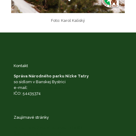
Foto: Karol Kaliský
Kontakt
Správa Národného parku Nízke Tatry
so sídlom v Banskej Bystrici
e-mail:
podatelna@napant.sk
IČO: 54435374
Zaujímavé stránky
Ministerstvo životného prostredia SR
Štátna ochrana prírody SR