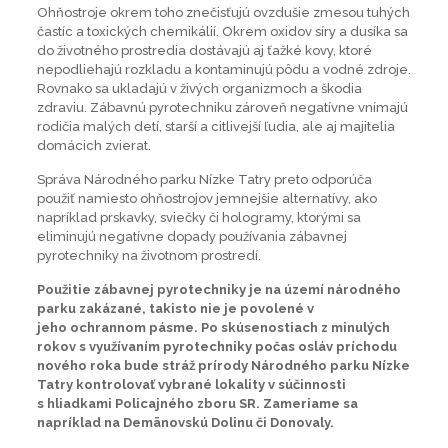
Ohňostroje okrem toho znečisťujú ovzdušie zmesou tuhých
častíc a toxických chemikálií. Okrem oxidov síry a dusíka sa
do životného prostredia dostávajú aj ťažké kovy, ktoré
nepodliehajú rozkladu a kontaminujú pôdu a vodné zdroje.
Rovnako sa ukladajú v živých organizmoch a škodia
zdraviu. Zábavnú pyrotechniku zároveň negatívne vnímajú
rodičia malých detí, starší a citlivejší ľudia, ale aj majitelia
domácich zvierat.
Správa Národného parku Nízke Tatry preto odporúča
použiť namiesto ohňostrojov jemnejšie alternatívy, ako
napríklad prskavky, sviečky či hologramy, ktorými sa
eliminujú negatívne dopady používania zábavnej
pyrotechniky na životnom prostredí.
Použitie zábavnej pyrotechniky je na území národného
parku zakázané, takisto nie je povolené v
jeho ochrannom pásme. Po skúsenostiach z minulých
rokov s využívaním pyrotechniky počas osláv príchodu
nového roka bude stráž prírody Národného parku Nízke
Tatry kontrolovať vybrané lokality v súčinnosti
s hliadkami Policajného zboru SR. Zameriame sa
napríklad na Demänovskú Dolinu či Donovaly.