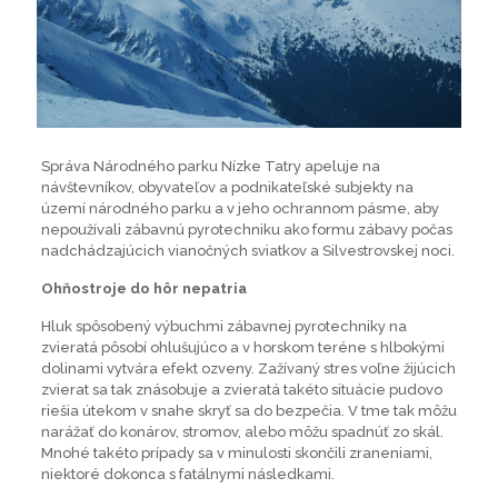
Správa Národného parku Nízke Tatry apeluje na
návštevníkov, obyvateľov a podnikateľské subjekty na
území národného parku a v jeho ochrannom pásme, aby
nepoužívali zábavnú pyrotechniku ako formu zábavy počas
nadchádzajúcich vianočných sviatkov a Silvestrovskej noci.
Ohňostroje do hôr nepatria
Hluk spôsobený výbuchmi zábavnej pyrotechniky na
zvieratá pôsobí ohlušujúco a v horskom teréne s hlbokými
dolinami vytvára efekt ozveny. Zažívaný stres voľne žijúcich
zvierat sa tak znásobuje a zvieratá takéto situácie pudovo
riešia útekom v snahe skryť sa do bezpečia. V tme tak môžu
narážať do konárov, stromov, alebo môžu spadnúť zo skál.
Mnohé takéto prípady sa v minulosti skončili zraneniami,
niektoré dokonca s fatálnymi následkami.