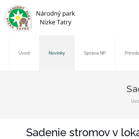
Úvod
Novinky
Správa NP
Prírod
Sa
Úv
Sadenie stromov v loka