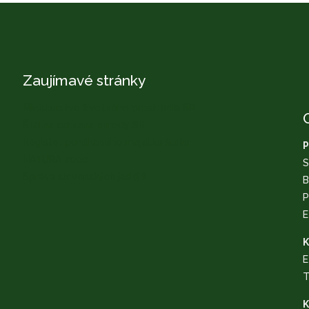
Zaujímavé stránky
Ministerstvo životného prostredia SR
Štátna ochrana prírody SR
Register ponúkaného majetku štátu
P
NATURA 2000
S
Správa slovenských jaskýň
B
P
E
K
E
T
K