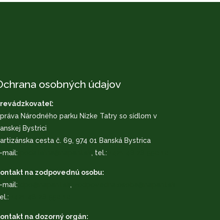
Ochrana osobných údajov
revádzkovateľ:
práva Národného parku Nízke Tatry so sídlom v
anskej Bystrici
artizánska cesta č. 69, 974 01 Banská Bystrica
-mail:
podatelna@napant.sk
, tel.:
+421 48 28 550 10
ontakt na zodpovednú osobu:
-mail:
dpo@napant.sk
,
zodpovedna.osoba@napant.sk
el.:
+421 48 28 550 10
ontakt na dozorný orgán: