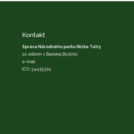
Kontakt
Správa Národného parku Nízke Tatry
so sídlom v Banskej Bystrici
e-mail:
podatelna@napant.sk
IČO: 54435374