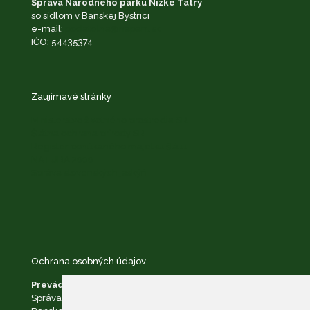
Správa Národného parku Nízke Tatry
so sídlom v Banskej Bystrici
e-mail:
podatelna@napant.sk
IČO: 54435374
Zaujímavé stránky
Ministerstvo životného prostredia SR
Štátna ochrana prírody SR
Register ponúkaného majetku štátu
NATURA 2000
Správa slovenských jaskýň
Ochrana osobných údajov
Prevádzkovateľ:
Správa Národného parku Nízke Tatry so sídlom v