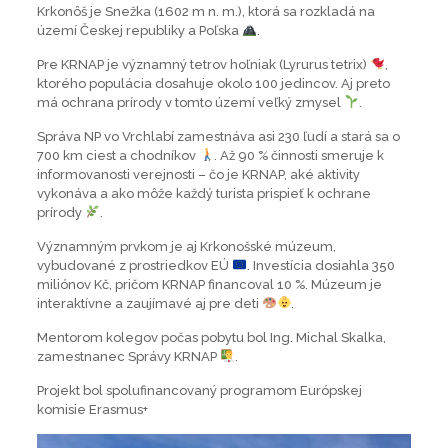
Krkonôš je Snežka (1602 m n. m.), ktorá sa rozkladá na
území Českej republiky a Poľska
.
Pre KRNAP je významný tetrov hoľniak (Lyrurus tetrix)
,
ktorého populácia dosahuje okolo 100 jedincov. Aj preto
má ochrana prírody v tomto území veľký zmysel
.
Správa NP vo Vrchlabí zamestnáva asi 230 ľudí a stará sa o
700 km ciest a chodníkov
. Až 90 % činnosti smeruje k
informovanosti verejnosti – čo je KRNAP, aké aktivity
vykonáva a ako môže každý turista prispieť k ochrane
prírody
.
Významným prvkom je aj Krkonošské múzeum,
vybudované z prostriedkov EÚ
. Investícia dosiahla 350
miliónov Kč, pričom KRNAP financoval 10 %. Múzeum je
interaktívne a zaujímavé aj pre deti
.
Mentorom kolegov počas pobytu bol Ing. Michal Skalka,
zamestnanec Správy KRNAP
.
Projekt bol spolufinancovaný programom Európskej
komisie Erasmus+