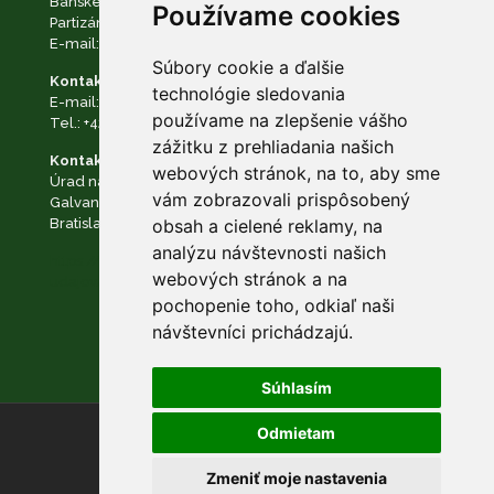
Banskej Bystrici
Používame cookies
Partizánska cesta č. 69, 974 01 Banská Bystrica
E-mail:
podatelna@napant.sk
, tel.:
+421 48 28 550 10
Súbory cookie a ďalšie
Kontakt na zodpovednú osobu:
technológie sledovania
E-mail:
dpo@napant.sk
,
zodpovedna.osoba@napant.sk
používame na zlepšenie vášho
Tel.:
+421 48 28 550 10
zážitku z prehliadania našich
Kontakt na dozorný orgán:
webových stránok, na to, aby sme
Úrad na ochranu osobných údajov Slovenskej republiky
vám zobrazovali prispôsobený
Galvaniho Business Centrum II Galvaniho 7/B 821 04
Bratislava
obsah a cielené reklamy, na
analýzu návštevnosti našich
https://www.napant.sk/dokumenty/ochrana-osobnych-
webových stránok a na
udajov/
pochopenie toho, odkiaľ naši
návštevníci prichádzajú.
Súhlasím
Odmietam
© NAPANT |
Nastavenie cookies
Zmeniť moje nastavenia