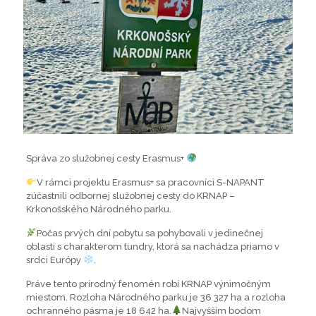
Správa zo služobnej cesty Erasmus+
V rámci projektu Erasmus+ sa pracovníci S-NAPANT
zúčastnili odbornej služobnej cesty do KRNAP –
Krkonošského Národného parku.
Počas prvých dní pobytu sa pohybovali v jedinečnej
oblasti s charakterom tundry, ktorá sa nachádza priamo v
srdci Európy
.
Práve tento prírodný fenomén robí KRNAP výnimočným
miestom. Rozloha Národného parku je 36 327 ha a rozloha
ochranného pásma je 18 642 ha.
Najvyšším bodom