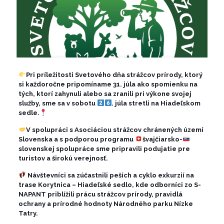
Pri príležitosti Svetového dňa strážcov prírody, ktorý
si každoročne pripomíname 31. júla ako spomienku na
tých, ktorí zahynuli alebo sa zranili pri výkone svojej
služby, sme sa v sobotu
. júla stretli na Hiadeľskom
sedle.
V spolupráci s Asociáciou strážcov chránených území
Slovenska a s podporou programu
švajčiarsko-
slovenskej spolupráce sme pripravili podujatie pre
turistov a širokú verejnosť.
Návštevníci sa zúčastnili peších a cyklo exkurzií na
trase Korytnica – Hiadeľské sedlo, kde odborníci zo S-
NAPANT priblížili prácu strážcov prírody, pravidlá
ochrany a prírodné hodnoty Národného parku Nízke
Tatry.