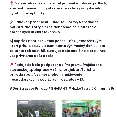
Dozvedeli sa, ako rozoznať jedovaté huby od jedlých,
spoznali známe druhy vtákov a prakticky si vyskúšali
výrobu vtáčej búdky.
Príhovor predniesli – Riaditeľ Správy Národného
parku Nízke Tatry a prezident Asociácie strážcov
chránených území Slovenska.
Aj napriek nepriaznivému počasiu ďakujeme všetkým,
ktorí prišli a oslávili s nami tento výnimočný deň. Ak ste
to tento rok nestihli, sledujte naše sociálne siete – radi
vás privítame opäť o rok!
Podujatie bolo podporené z Programu švajčiarsko-
slovenskej spolupráce v rámci projektu „Turisti a
príroda spolu“, zameraného na znižovanie
hospodárskych a sociálnych rozdielov v EÚ.
#DenStrazcovPrirody
#SNAPANT
#NizkeTatry
#ChranimePrí