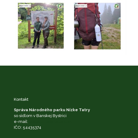
Kontakt
Správa Národného parku Nízke Tatry
so sídlom v Banskej Bystrici
e-mail:
podatelna@napant.sk
IČO: 54435374