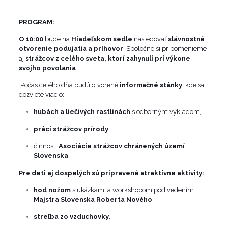
PROGRAM:
O 10:00
bude na
Hiadeľskom sedle
nasledovať
slávnostné
otvorenie podujatia a príhovor
. Spoločne si pripomenieme
aj
strážcov z celého sveta, ktorí zahynuli pri výkone
svojho povolania
.
Počas celého dňa budú otvorené
informačné stánky
, kde sa
dozviete viac o:
hubách a liečivých rastlinách
s odborným výkladom,
práci strážcov prírody
,
činnosti
Asociácie strážcov chránených území
Slovenska
.
Pre deti aj dospelých sú pripravené atraktívne aktivity:
hod nožom
s ukážkami a workshopom pod vedením
Majstra Slovenska Roberta Nového
,
streľba zo vzduchovky
,