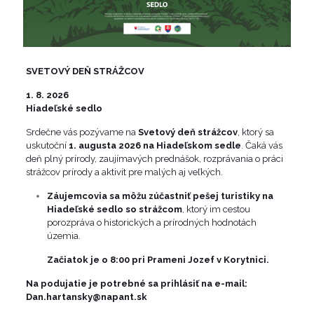
SVETOVÝ DEŇ STRÁŽCOV
1. 8. 2026
Hiadeľské sedlo
Srdečne vás pozývame na
Svetový deň strážcov
, ktorý sa
uskutoční
1. augusta 2026 na Hiadeľskom sedle
. Čaká vás
deň plný prírody, zaujímavých prednášok, rozprávania o práci
strážcov prírody a aktivít pre malých aj veľkých.
Záujemcovia sa môžu zúčastniť pešej turistiky na
Hiadeľské sedlo so strážcom
, ktorý im cestou
porozpráva o historických a prírodných hodnotách
územia.
Začiatok je o 8:00 pri Prameni Jozef v Korytnici.
Na podujatie je potrebné sa prihlásiť na e-mail:
Dan.hartansky@napant.sk