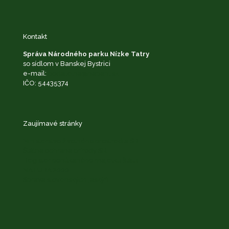
Kontakt
Správa Národného parku Nízke Tatry
so sídlom v Banskej Bystrici
e-mail:
podatelna@napant.sk
IČO: 54435374
Zaujímavé stránky
Ministerstvo životného prostredia SR
Štátna ochrana prírody SR
Register ponúkaného majetku štátu
NATURA 2000
Správa slovenských jaskýň