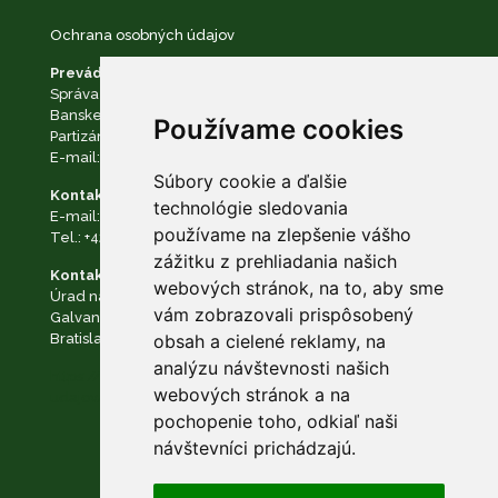
Ochrana osobných údajov
Prevádzkovateľ:
Správa Národného parku Nízke Tatry so sídlom v
Banskej Bystrici
Používame cookies
Partizánska cesta č. 69, 974 01 Banská Bystrica
E-mail:
podatelna@napant.sk
, tel.:
+421 48 28 550 10
Súbory cookie a ďalšie
Kontakt na zodpovednú osobu:
technológie sledovania
E-mail:
dpo@napant.sk
,
zodpovedna.osoba@napant.sk
používame na zlepšenie vášho
Tel.:
+421 48 28 550 10
zážitku z prehliadania našich
Kontakt na dozorný orgán:
webových stránok, na to, aby sme
Úrad na ochranu osobných údajov Slovenskej republiky
vám zobrazovali prispôsobený
Galvaniho Business Centrum II Galvaniho 7/B 821 04
Bratislava
obsah a cielené reklamy, na
analýzu návštevnosti našich
https://www.napant.sk/dokumenty/ochrana-osobnych-
webových stránok a na
udajov/
pochopenie toho, odkiaľ naši
návštevníci prichádzajú.