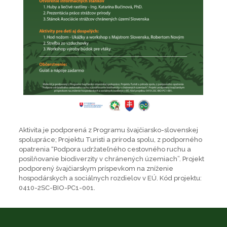
Aktivita je podporená z Programu švajčiarsko-slovenskej
spolupráce; Projektu Turisti a príroda spolu, z podporného
opatrenia “Podpora udržateľného cestovného ruchu a
posilňovanie biodiverzity v chránených územiach”. Projekt
podporený švajčiarskym príspevkom na zníženie
hospodárskych a sociálnych rozdielov v EÚ. Kód projektu:
0410-2SC-BIO-PC1-001.