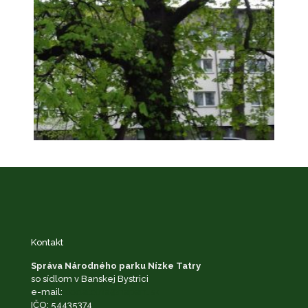
Kontakt
Správa Národného parku Nízke Tatry
so sídlom v Banskej Bystrici
e-mail:
podatelna@napant.sk
IČO: 54435374