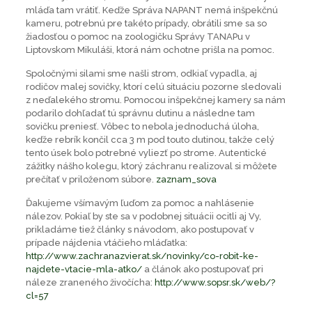
mláďa tam vrátiť. Keďže Správa NAPANT nemá inšpekčnú
kameru, potrebnú pre takéto prípady, obrátili sme sa so
žiadosťou o pomoc na zoologičku Správy TANAPu v
Liptovskom Mikuláši, ktorá nám ochotne prišla na pomoc.
Spoločnými silami sme našli strom, odkiaľ vypadla, aj
rodičov malej sovičky, ktorí celú situáciu pozorne sledovali
z neďalekého stromu. Pomocou inšpekčnej kamery sa nám
podarilo dohľadať tú správnu dutinu a následne tam
sovičku preniesť. Vôbec to nebola jednoduchá úloha,
keďže rebrík končil cca 3 m pod touto dutinou, takže celý
tento úsek bolo potrebné vyliezť po strome. Autentické
zážitky nášho kolegu, ktorý záchranu realizoval si môžete
prečítať v priloženom súbore.
zaznam_sova
Ďakujeme všímavým ľuďom za pomoc a nahlásenie
nálezov. Pokiaľ by ste sa v podobnej situácii ocitli aj Vy,
prikladáme tiež články s návodom, ako postupovať v
prípade nájdenia vtáčieho mláďatka:
http://www.zachranazvierat.sk/novinky/co-robit-ke-
najdete-vtacie-mla-atko/
a článok ako postupovať pri
náleze zraneného živočícha:
http://www.sopsr.sk/web/?
cl=57