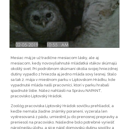
Mesiac máj je už tradične mesiacom lásky, ale aj
mesiacom, kedy novovyliahnuté mláďatká vtákov skúmajú
okolitý svet. Pri podrobnom skúmaní okolia svojej hniezdnej
dutiny vypadlo z hniezda aj jedno mláďa sovy lesnej. Stalo
sa tak 2. mája v miestnom parku v Liptovskom Hrádku, kde
vypadnuté mláďa našli pracovníci, ktorí v parku hrabali
spadnuté lístie. Nález nahlásili na Správu NAPANT,
pracovisko Liptovský Hrádok.
Zoológ pracoviska Liptovský Hrádok sovičku prehliadol, a
keďže nemala žiadne známky poranení, vyzerala len
vystresovaná z pádu, umiestnil ju do prenosnej prepravky a
preniesol na pracovisko. Následne bolo potrebné vyriešiť
náročnejšiu úlohu, a síce nájsť domovskú dutinu sovičky a