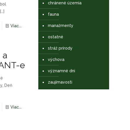
chránené územia
bol
[…]
fauna
manažmenty
Viac...
ostatné
stráž prírody
 a
výchova
PANT-e
významné dni
né
zaujímavosti
y, Deň
Viac...