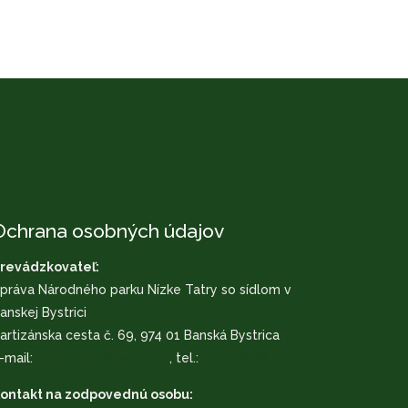
Ochrana osobných údajov
revádzkovateľ:
práva Národného parku Nízke Tatry so sídlom v
anskej Bystrici
artizánska cesta č. 69, 974 01 Banská Bystrica
-mail:
podatelna@napant.sk
, tel.:
+421 48 28 550 10
ontakt na zodpovednú osobu: