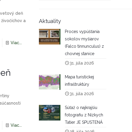
y
Svetový deň
Aktuality
h živočíchov a
Proces vypúšťania
sokolov myšiarov
Viac...
(Falco tinnunculus) z
chovnej stanice
31. júla 2026
deň
Mapa turistickej
infraštruktúry
31. júla 2026
rtiny
 súčasnosti
Súťaž o najkrajšiu
fotografiu z Nízkych
Tatier JE SPUSTENÁ
Viac...
28. júla 2026