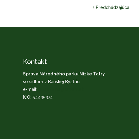
Predchádzajúca
Kontakt
Správa Národného parku Nízke Tatry
so sídlom v Banskej Bystrici
e-mail:
podatelna@napant.sk
IČO: 54435374