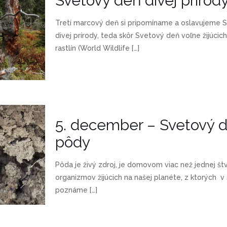
Svetový deň divej prírod
Tretí marcový deň si pripomíname a oslavujeme 
divej prírody, teda skôr Svetový deň voľne žijúcic
rastlín (World Wildlife
[…]
5. december – Svetový 
pôdy
Pôda je živý zdroj, je domovom viac než jednej štv
organizmov žijúcich na našej planéte, z ktorých v
poznáme
[…]