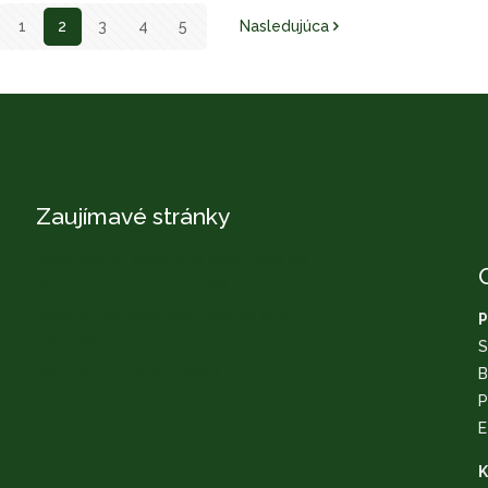
1
2
3
4
5
Nasledujúca
Zaujímavé stránky
Ministerstvo životného prostredia SR
Štátna ochrana prírody SR
Register ponúkaného majetku štátu
P
NATURA 2000
S
Správa slovenských jaskýň
B
P
E
K