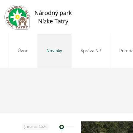
Úvod
Novinky
Správa NP
Prírod
3. marca 2021